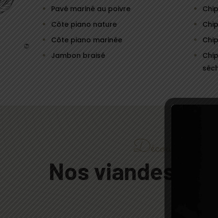
Pavé mariné au poivre
Chi
Côte piano nature
Chip
Côte piano marinée
Chip
Jambon braisé
Chip
séc
Découvrez
Nos viandes ma