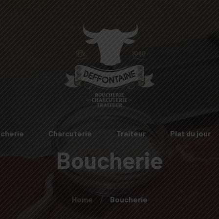
cherie
Charcuterie
Traiteur
Plat du jour
Boucherie
Home
Boucherie