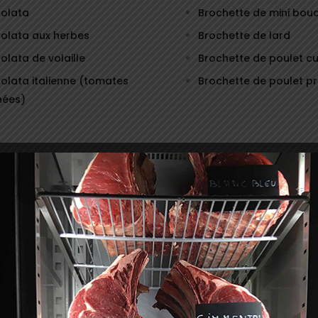
polata
Brochette de mini boud
olata aux herbes
Brochette de lard
olata de volaille
Brochette de poulet cu
olata italienne (tomates
Brochette de poulet p
hées)
turées