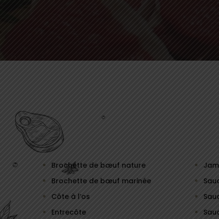
Brochette de bœuf nature
Jamb
Brochette de bœuf marinée
Sauc
Côte à l’os
Sauc
Entrecôte
Sauc