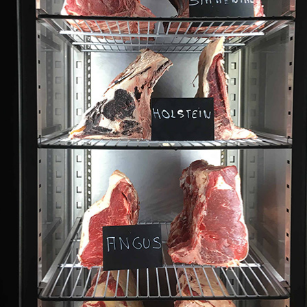
éricain
lega