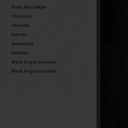
Blanc Bleu Belge
Angus Am
Charolais
Argentin
Limousin
Uruguay
Aubrac
Wagyu
Simmental
Hereford
Holstein
Salers
Black Angus Ecossais
Rubia Gal
Black Angus Irlandais